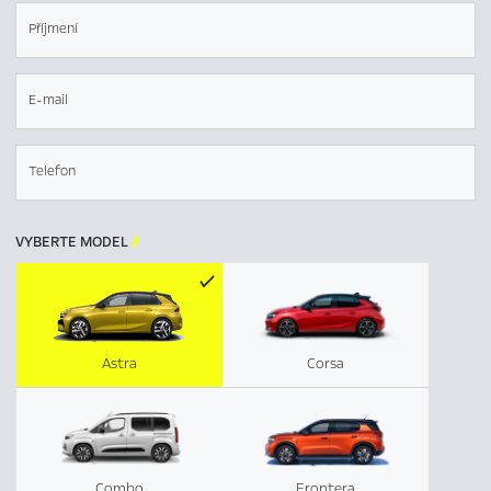
Příjmení
E-mail
Telefon
VYBERTE MODEL

Astra
Corsa
Combo
Frontera