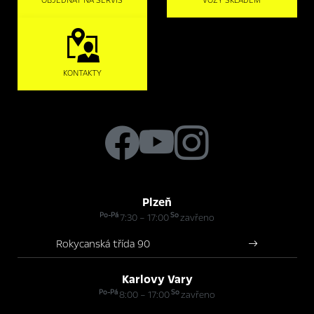
OBJEDNAT NA SERVIS
VOZY SKLADEM
KONTAKTY
Plzeň
Po-Pá
So
7:30 – 17:00
zavřeno
Rokycanská třída 90
Karlovy Vary
Po-Pá
So
8:00 – 17:00
zavřeno