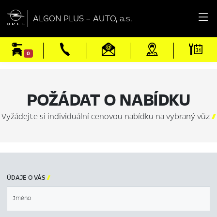

ALGON PLUS – AUTO, a.s.
0
POŽÁDAT O NABÍDKU
Vyžádejte si individuální cenovou nabídku na vybraný vůz

ÚDAJE O VÁS

Jméno