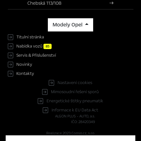
Chebská 113/108
Modely Opel
Titulní stránka
Nabídka vozů
85
Servis & Příslušenství
Novinky
Kontakty
Nastavení cookies
Mimosoudní řešení sporů
Energetické štítky pneumatik
Informace k EU Data Act
ALGON PLUS - AUTO, a.s.
IČO: 28420349
Realizace 2023
Comin.cz, s.r.o.
lead management GROWITO