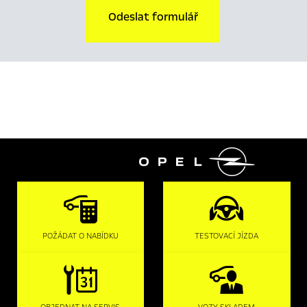
Odeslat formulář

POŽÁDAT O NABÍDKU
TESTOVACÍ JÍZDA