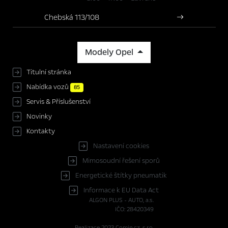
Chebská 113/108
Modely Opel
Titulní stránka
Nabídka vozů
85
Servis & Příslušenství
Novinky
Kontakty
Nastavení cookies
Mimosoudní řešení sporů
Energetické štítky pneumatik
Informace k EU Data Act
ALGON PLUS - AUTO, a.s.
IČO: 28420349
Realizace 2023
Comin.cz, s.r.o.