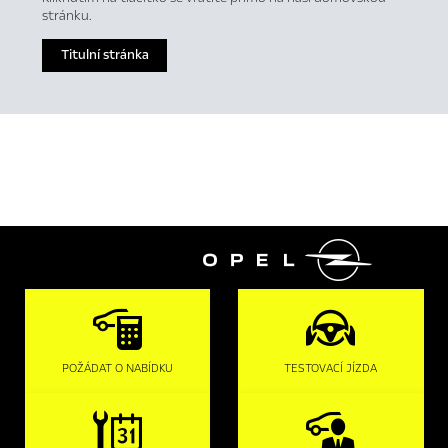
stránku.
Titulní stránka

POŽÁDAT O NABÍDKU
TESTOVACÍ JÍZDA