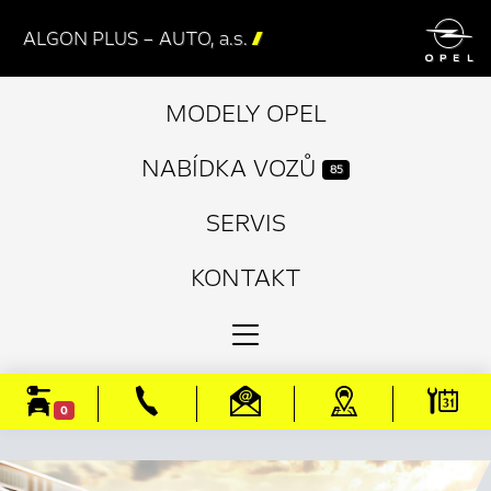

ALGON PLUS – AUTO, a.s.

MODELY OPEL
NABÍDKA VOZŮ
85
SERVIS
KONTAKT
0