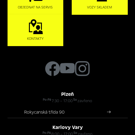
OBJEDNAT NA SERVIS
VOZY SKLADEM
KONTAKTY
Plzeň
Po-Pá
So
7:30 – 17:00
zavřeno
Rokycanská třída 90
Karlovy Vary
Po-Pá
So
8:00 – 17:00
zavřeno