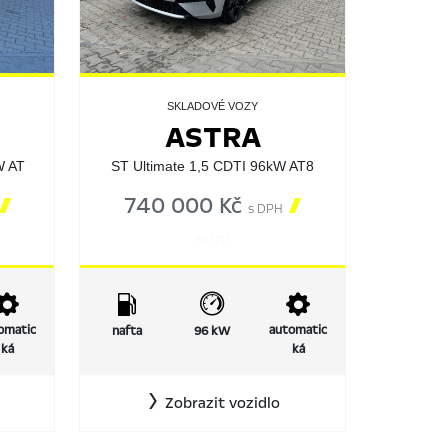
SKLADOVÉ VOZY
ASTRA
W AT
ST Ultimate 1,5 CDTI 96kW AT8

740 000 Kč

s DPH
561711
omatic
automatic
nafta
96 kW
ká
ká
Zobrazit vozidlo