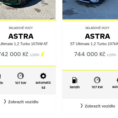
SKLADOVÉ VOZY
SKLADOVÉ VOZY
ASTRA
ASTRA
Ultimate 1,2 Turbo 107kW AT
ST Ultimate 1,2 Turbo 107k
742 000 Kč

744 000 Kč
s DPH
s DPH
561712
automatic
ín
107 kW
aut
benzín
107 kW
ká
Zobrazit vozidlo
Zobrazit vozidlo