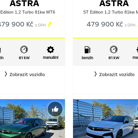
ASTRA
ASTRA
Edition 1,2 Turbo 81kw MT6
ST Edition 1,2 Turbo 81kw
479 900 Kč

479 900 Kč
s DPH
s DPH
manuální
ma
ín
81 kW
benzín
81 kW
Zobrazit vozidlo
Zobrazit vozidlo