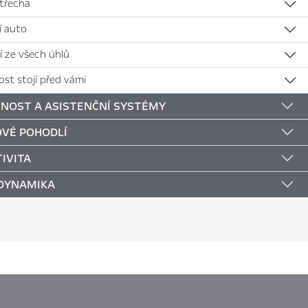
střecha
jí auto
í ze všech úhlů
st stojí před vámi
NOST A ASISTENČNÍ SYSTÉMY
VÉ POHODLÍ
IVITA
 DYNAMIKA