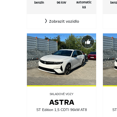
automatic
benzín
96 kW
benz
ká
Zobrazit vozidlo
SKLADOVÉ VOZY
ASTRA
ST Edition 1,5 CDTI 96kW AT8
ST