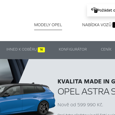
Požádat 
MODELY OPEL
NABÍDKA VOZŮ
IHNED K ODBĚRU
KONFIGURÁTOR
CENÍK
16
KVALITA MADE IN 
OPEL ASTRA 
Nově od 599 990 Kč.