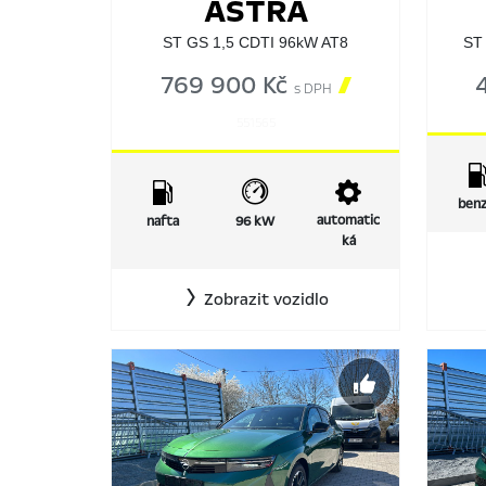
ASTRA
ST GS 1,5 CDTI 96kW AT8
ST 
769 900 Kč

s DPH
551565
benz
automatic
nafta
96 kW
ká
Zobrazit vozidlo