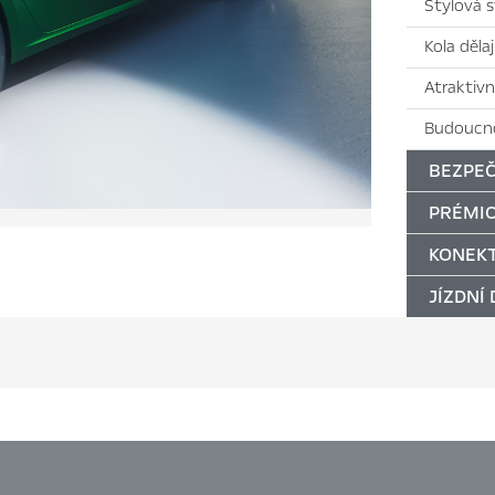
Stylová 
Kola děla
Atraktivn
Budoucno
BEZPEČ
PRÉMIO
KONEKT
JÍZDNÍ