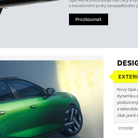
Opel Astra představuje náš čistý a vý
s inovativními prvky zavazadlového
Prozkoumat
DESI
EXTER
Nový Opel A
dynamiku a
podsvíceným
a sebevědo
však jasně 
Interiér