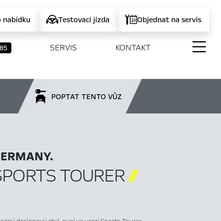
o nabídku
Testovací jízda
Objednat na servis
SERVIS
KONTAKT
85
POPTAT TENTO VŮZ
GERMANY.
SPORTS TOURER
