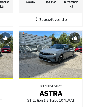
omatic
automatic
benzín
107 kW
ká
ká
Zobrazit vozidlo
SKLADOVÉ VOZY
ASTRA
AT
ST Edition 1,2 Turbo 107kW AT