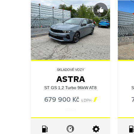
SKLADOVÉ VOZY
ASTRA
ST GS 1,2 Turbo 96kW AT8
S
679 900 Kč

s DPH
555823