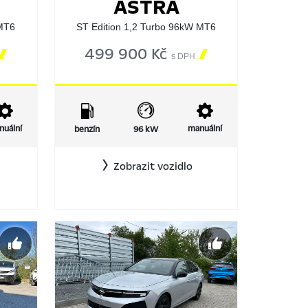
ASTRA
 MT6
ST Edition 1,2 Turbo 96kW MT6

499 900 Kč

s DPH
nuální
manuální
benzín
96 kW
Zobrazit vozidlo