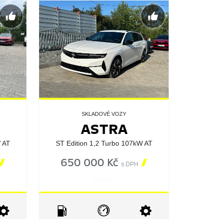
SKLADOVÉ VOZY
ASTRA
W AT
ST Edition 1,2 Turbo 107kW AT

650 000 Kč

s DPH
566408