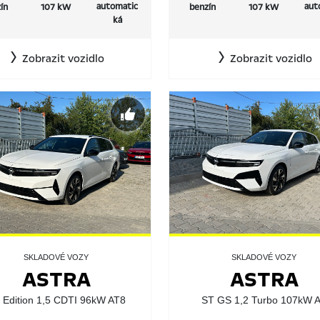
automatic
aut
ín
107 kW
benzín
107 kW
ká
Zobrazit vozidlo
Zobrazit vozidlo
SKLADOVÉ VOZY
SKLADOVÉ VOZY
ASTRA
ASTRA
 Edition 1,5 CDTI 96kW AT8
ST GS 1,2 Turbo 107kW 