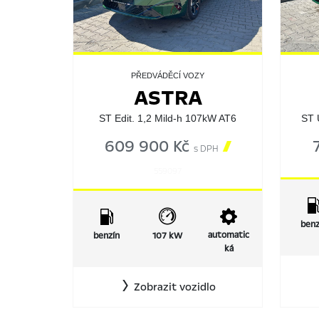
PŘEDVÁDĚCÍ VOZY
ASTRA
ST Edit. 1,2 Mild-h 107kW AT6
ST 
609 900 Kč

s DPH
559097
benz
automatic
benzín
107 kW
ká
Zobrazit vozidlo