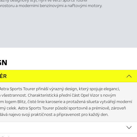
razný designový styl, nyní ve verzi Sports Tourer
 prostoru a moderními benzínovými a naftovými motory.
GN
IÉR
stra Sports Tourer přináší výrazný design, který spojuje eleganci,
 všestrannost. Charakteristická přední část Opel Vizor s novým
 logem Blitz, čisté linie karoserie a protažená silueta vytvářejí moderní
mý celek. Astra Sports Tourer působí sportovně a prémiově, zároveň
dává najevo svoji praktičnost a připravenost pro každý den.