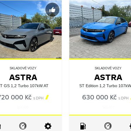
SKLADOVÉ VOZY
SKLADOVÉ VOZY
ASTRA
ASTRA
T GS 1,2 Turbo 107kW AT
ST Edition 1,2 Turbo 107k
720 000 Kč

630 000 Kč
s DPH
s DPH
566422
566407