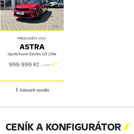
PŘEDVÁDĚCÍ VOZY
ASTRA
SportsTourer Electric GS 156k
999 999 Kč

s DPH
23062899
Zobrazit vozidlo
CENÍK A KONFIGURÁTOR
