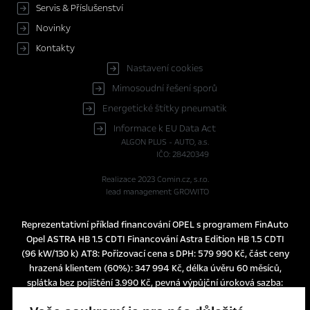
Servis & Příslušenství
Novinky
Kontakty
Nastavení cookies
Mimosoudní řešení sporů
Energetické štítky pneumatik
Informace k EU Data Act
ALGON PLUS - AUTO, a.s.
IČO: 28420349
Realizace 2023
Comin.cz, s.r.o.
lead management GROWITO
Reprezentativní příklad financování OPEL s programem FinAuto
Opel ASTRA HB 1.5 CDTI Financování Astra Edition HB 1.5 CDTI
(96 kW/130 k) AT8: Pořizovací cena s DPH: 579 990 Kč, část ceny
hrazená klientem (60%): 347 994 Kč, délka úvěru 60 měsíců,
splátka bez pojištění 3.990 Kč, pevná výpůjční úroková sazba:
1,24% p.a., nabídka je určena pro fyzické osoby podnikatele a