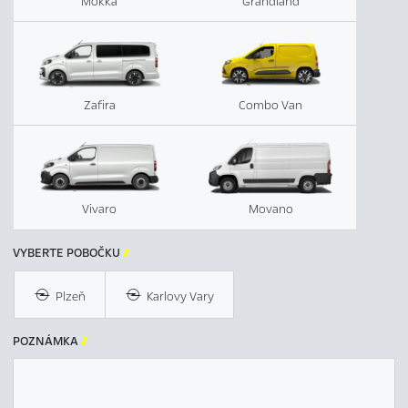
Mokka
Grandland
Zafira
Combo Van
Vivaro
Movano
VYBERTE POBOČKU

Plzeň
Karlovy Vary
POZNÁMKA
