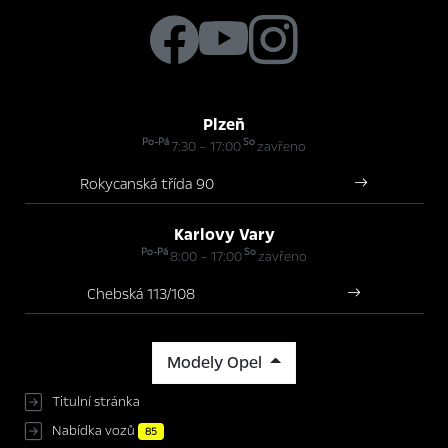
Plzeň
Po-Pá
So
7:30 – 17:00
zavřeno
Rokycanská třída 90
Karlovy Vary
Po-Pá
So
8:00 – 17:00
zavřeno
Chebská 113/108
Modely Opel
Titulní stránka
Nabídka vozů
85