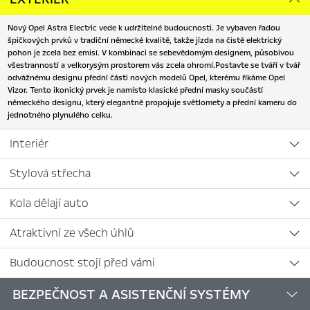
Nový Opel Astra Electric vede k udržitelné budoucnosti. Je vybaven řadou
špičkových prvků v tradiční německé kvalitě, takže jízda na čistě elektrický
pohon je zcela bez emisí. V kombinaci se sebevědomým designem, působivou
všestranností a velkorysým prostorem vás zcela ohromí.Postavte se tváří v tvář
odvážnému designu přední části nových modelů Opel, kterému říkáme Opel
Vizor. Tento ikonický prvek je namísto klasické přední masky součástí
německého designu, který elegantně propojuje světlomety a přední kameru do
jednotného plynulého celku.
Interiér
Stylová střecha
Kola dělají auto
Atraktivní ze všech úhlů
Budoucnost stojí před vámi
BEZPEČNOST A ASISTENČNÍ SYSTÉMY