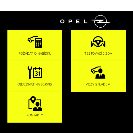

POŽÁDAT O NABÍDKU
TESTOVACÍ JÍZDA
OBJEDNAT NA SERVIS
VOZY SKLADEM
KONTAKTY